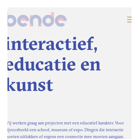
bende
interactief,
bureau voor onderzoek,
ontwerp en realisatie sinds 2011
educatie en
pages
kunst
bendeleden
over ons
onze aanpak
contact
cookie beleid
Wij werken graag aan projecten met een educatief karakter. Voor
bijvoorbeeld een school, museum of expo. Dingen die interactie
algemene voorwaarden
moeten uitlokken of ergens een connectie mee moeten aangaan.