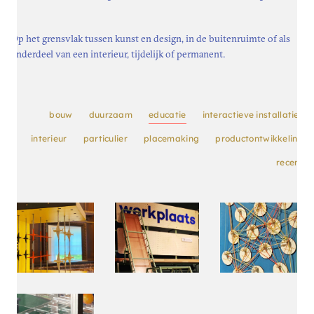
bende backstage
projecten
Op het grensvlak tussen kunst en design, in de buitenruimte of als
particulier
onderdeel van een interieur, tijdelijk of permanent.
interieur
placemaking
bouw
duurzaam
educatie
interactieve installaties
interactief, educatie en kunst
interieur
particulier
placemaking
productontwikkeling
home
recent
vacatures