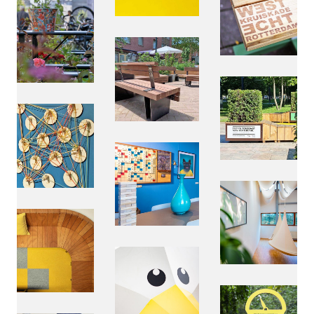
bende
bureau voor onderzoek,
ontwerp en realisatie sinds 2011
pages
bendeleden
over ons
onze aanpak
contact
cookie beleid