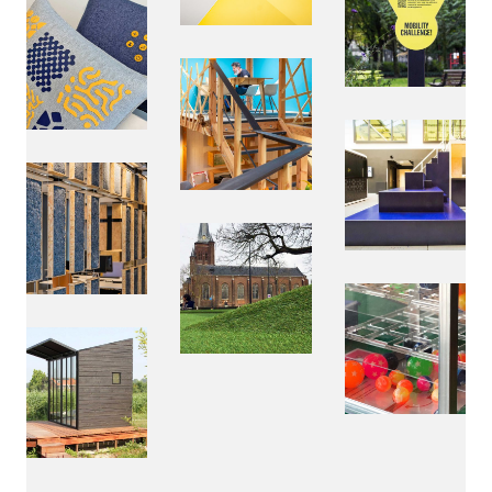
algemene voorwaarden
bende backstage
projecten
particulier
interieur
placemaking
interactief, educatie en kunst
home
vacatures