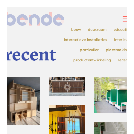
bouw
duurzaam
educatie
interactieve installaties
interieur
recent
particulier
placemaking
productontwikkeling
recent